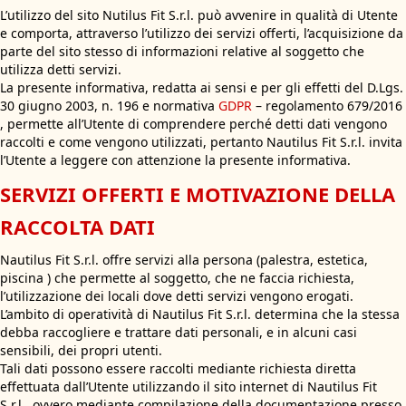
L’utilizzo del sito Nutilus Fit S.r.l. può avvenire in qualità di Utente
e comporta, attraverso l’utilizzo dei servizi offerti, l’acquisizione da
parte del sito stesso di informazioni relative al soggetto che
utilizza detti servizi.
La presente informativa, redatta ai sensi e per gli effetti del D.Lgs.
30 giugno 2003, n. 196 e normativa
GDPR
– regolamento 679/2016
, permette all’Utente di comprendere perché detti dati vengono
raccolti e come vengono utilizzati, pertanto Nautilus Fit S.r.l. invita
l’Utente a leggere con attenzione la presente informativa.
SERVIZI OFFERTI E MOTIVAZIONE DELLA
RACCOLTA DATI
Nautilus Fit S.r.l. offre servizi alla persona (palestra, estetica,
piscina ) che permette al soggetto, che ne faccia richiesta,
l’utilizzazione dei locali dove detti servizi vengono erogati.
L’ambito di operatività di Nautilus Fit S.r.l. determina che la stessa
debba raccogliere e trattare dati personali, e in alcuni casi
sensibili, dei propri utenti.
Tali dati possono essere raccolti mediante richiesta diretta
effettuata dall’Utente utilizzando il sito internet di Nautilus Fit
S.r.l., ovvero mediante compilazione della documentazione presso